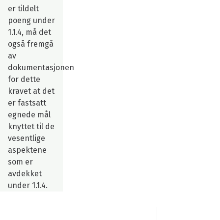
er tildelt
poeng under
1.1.4, må det
også fremgå
av
dokumentasjonen
for dette
kravet at det
er fastsatt
egnede mål
knyttet til de
vesentlige
aspektene
som er
avdekket
under 1.1.4.