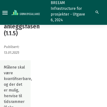
Bærekraftsmål
BREEAM
Infrastructure for
for
Bærekraftsmål
Søk
prosjekter - Utgave
anleggsfasen
for
6, 2024
(1.1.5)
anleggsfasen
(1.1.5)
Publisert:
13.01.2025
Målene skal
være
kvantifiserbare,
og der det
er mulig,
henvise til
tidsrammer