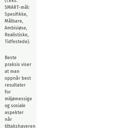
(f.eks.
SMART-mål:
Spesifikke,
Målbare,
Ambisiøse,
Realistiske,
Tidfestede).
Beste
praksis viser
at man
oppnår best
resultater
for
miljømessige
og sosiale
aspekter
når
tiltakshaveren