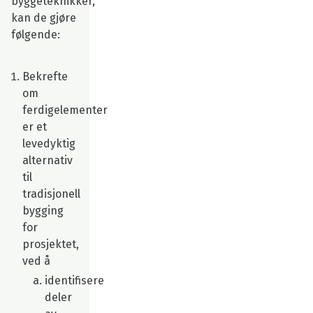
byggeteknikker,
kan de gjøre
følgende:
Bekrefte
om
ferdigelementer
er et
levedyktig
alternativ
til
tradisjonell
bygging
for
prosjektet,
ved å
identifisere
deler