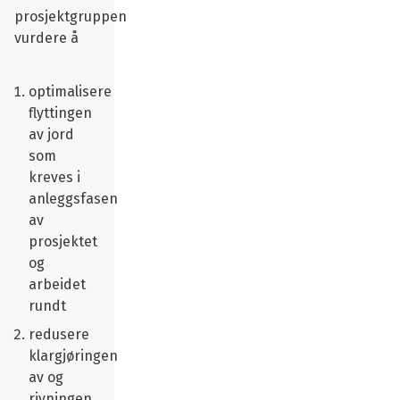
prosjektgruppen
vurdere å
optimalisere
flyttingen
av jord
som
kreves i
anleggsfasen
av
prosjektet
og
arbeidet
rundt
redusere
klargjøringen
av og
rivningen