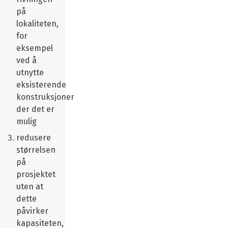
på
lokaliteten,
for
eksempel
ved å
utnytte
eksisterende
konstruksjoner
der det er
mulig
redusere
størrelsen
på
prosjektet
uten at
dette
påvirker
kapasiteten,