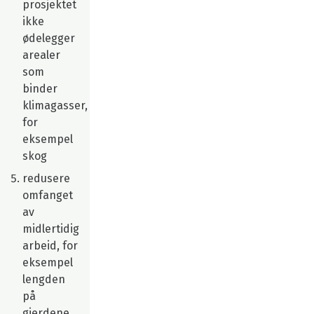
prosjektet
ikke
ødelegger
arealer
som
binder
klimagasser,
for
eksempel
skog
redusere
omfanget
av
midlertidig
arbeid, for
eksempel
lengden
på
gjerdene