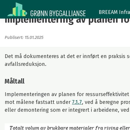
Implementering
BREEAM Infra
av
Implementering av planen for 
planen
Publisert: 15.01.2025
for
materialressurseffektivitet
Det må dokumenteres at det er innført en praksis so
(7.1.10)
avfallsreduksjon.
Måltall
Implementeringen av planen for ressurseffektivite
mot målene fastsatt under
7.1.7
, ved å beregne pro
eller demontering som er integrert i arbeidene, ved