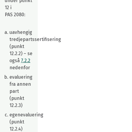
under punkt
12 i
PAS 2080:
uavhengig
tredjepartssertifisering
(punkt
12.2.2) – se
også
7.2.2
nedenfor
evaluering
fra annen
part
(punkt
12.2.3)
egenevaluering
(punkt
12.2.4)