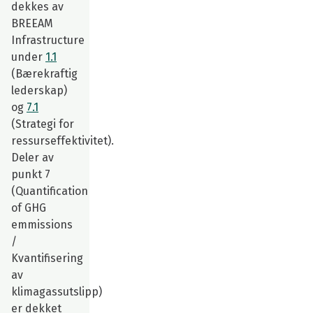
dekkes av
BREEAM
Infrastructure
under
1.1
(Bærekraftig
lederskap)
og
7.1
(Strategi for
ressurseffektivitet).
Deler av
punkt 7
(Quantification
of GHG
emmissions
/
Kvantifisering
av
klimagassutslipp)
er dekket