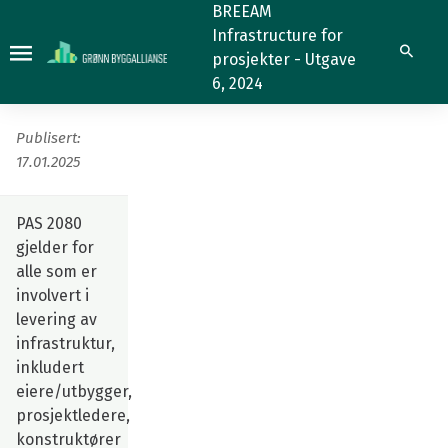
Klimagassledelse
BREEAM
Infrastructure for
(7.2.1)
Klimagassledelse
Søk
prosjekter - Utgave
(7.2.1)
6, 2024
Publisert:
17.01.2025
PAS 2080
gjelder for
alle som er
involvert i
levering av
infrastruktur,
inkludert
eiere/utbygger,
prosjektledere,
konstruktører