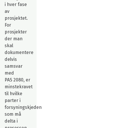
i hver fase
av
prosjektet.
For
prosjekter
der man
skal
dokumentere
delvis
samsvar
med
PAS 2080, er
minstekravet
til hvilke
parter i
forsyningskjeden
som må
delta i
prosessen,