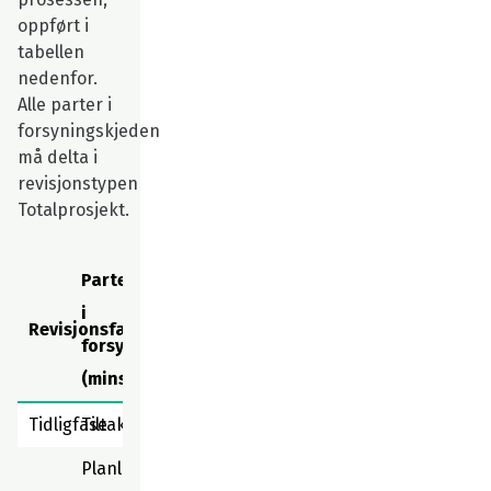
oppført i
tabellen
nedenfor.
Alle parter i
forsyningskjeden
må delta i
revisjonstypen
Totalprosjekt.
Parter
i
Revisjonsfase
forsyningskjeden
(minstekrav)
Tidligfase
Tiltakshaver
Planlegging/prosjekteringsgruppen