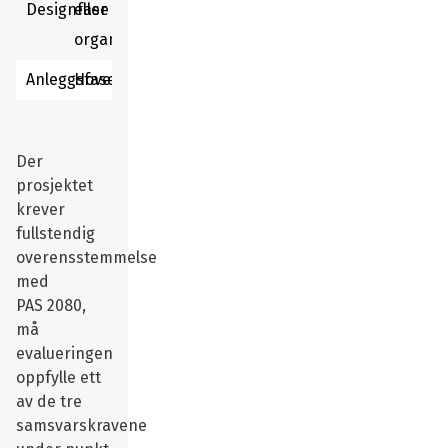
Designfase
eller
organisasjon(er)
Anleggsfase
Hovedentreprenør
Der
prosjektet
krever
fullstendig
overensstemmelse
med
PAS 2080,
må
evalueringen
oppfylle ett
av de tre
samsvarskravene