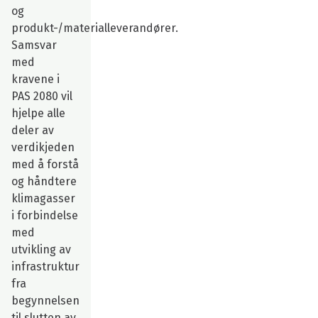
og
produkt-/materialleverandører.
Samsvar
med
kravene i
PAS 2080 vil
hjelpe alle
deler av
verdikjeden
med å forstå
og håndtere
klimagasser
i forbindelse
med
utvikling av
infrastruktur
fra
begynnelsen
til slutten av