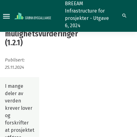
Miljøkonsekvens-
BREEAM
Infrastructure for
og
Miljøkonsekvens-
Søk
prosjekter - Utgave
mulighetsvurderinger
og
6, 2024
(1.2.1)
mulighetsvurderinger
(1.2.1)
Publisert:
25.11.2024
I mange
deler av
verden
krever lover
og
forskrifter
at prosjektet