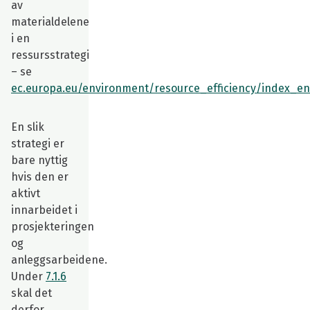
av
materialdelene
i en
ressursstrategi
– se
ec.europa.eu/environment/resource_efficiency/index_e
En slik
strategi er
bare nyttig
hvis den er
aktivt
innarbeidet i
prosjekteringen
og
anleggsarbeidene.
Under
7.1.6
skal det
derfor