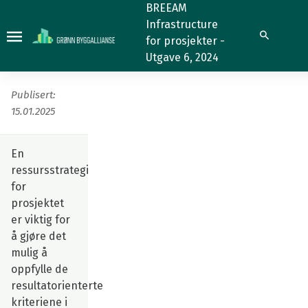
Prosjektressursstrategi
BREEAM
Infrastructure
(7.1.1)
Prosjektressursstrategi
Søk
for prosjekter -
(7.1.1)
Utgave 6, 2024
Publisert:
15.01.2025
En
ressursstrategi
for
prosjektet
er viktig for
å gjøre det
mulig å
oppfylle de
resultatorienterte
kriteriene i