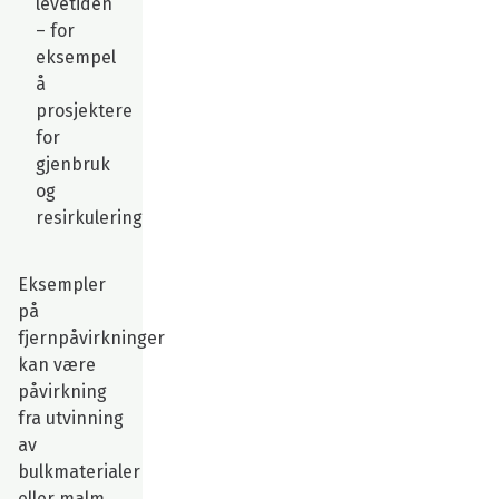
levetiden
– for
eksempel
å
prosjektere
for
gjenbruk
og
resirkulering
Eksempler
på
fjernpåvirkninger
kan være
påvirkning
fra utvinning
av
bulkmaterialer
eller malm.