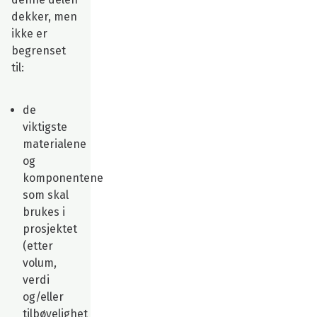
dekker, men
ikke er
begrenset
til:
de
viktigste
materialene
og
komponentene
som skal
brukes i
prosjektet
(etter
volum,
verdi
og/eller
tilbøyelighet