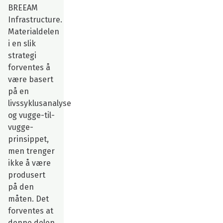
BREEAM
Infrastructure.
Materialdelen
i en slik
strategi
forventes å
være basert
på en
livssyklusanalyse
og vugge-til-
vugge-
prinsippet,
men trenger
ikke å være
produsert
på den
måten. Det
forventes at
denne delen